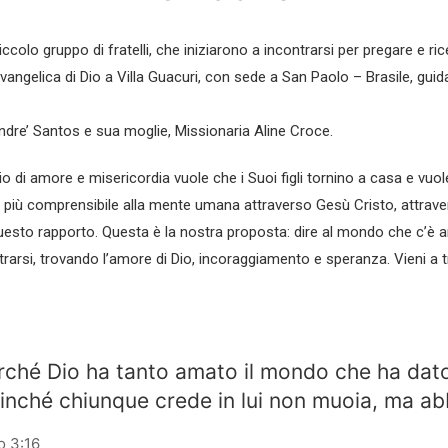
iccolo gruppo di fratelli, che iniziarono a incontrarsi per pregare e ri
vangelica di Dio a Villa Guacuri, con sede a San Paolo – Brasile, gui
Andre’ Santos e sua moglie, Missionaria Aline Croce.
io di amore e misericordia vuole che i Suoi figli tornino a casa e vuol
ù comprensibile alla mente umana attraverso Gesù Cristo, attraverso
uesto rapporto. Questa è la nostra proposta: dire al mondo che c’è anc
arsi, trovando l’amore di Dio, incoraggiamento e speranza. Vieni a tro
rché Dio ha tanto amato il mondo che ha dato i
finché chiunque crede in lui non muoia, ma abb
o 3:16